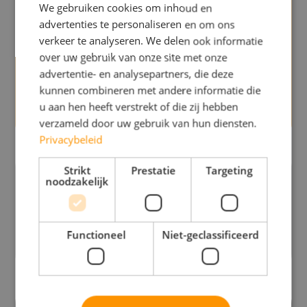
We gebruiken cookies om inhoud en
advertenties te personaliseren en om ons
verkeer te analyseren. We delen ook informatie
over uw gebruik van onze site met onze
advertentie- en analysepartners, die deze
Door dit formulier te verzenden geef ik toestemming aan
Sportcentrum Atlas om mijn persoonlijke gegevens op te slaan
kunnen combineren met andere informatie die
en te gebruiken om contact met mij op te nemen met relevante
u aan hen heeft verstrekt of die zij hebben
informatie. Voor meer informatie bekijk ons
Privacybeleid
verzameld door uw gebruik van hun diensten.
Privacybeleid
Strikt
Prestatie
Targeting
Sportcentrum Atlas
helpt jou
noodzakelijk
Effectief afvallen
Functioneel
Niet-geclassificeerd
Meer informatie