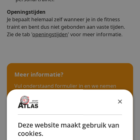
Openingstijden
Je bepaalt helemaal zelf wanneer je in de fitness
traint en bent dus niet gebonden aan vaste tijden.
Zie de tab '
openingstijden
' voor meer informatie.
Meer informatie?
Vul onderstaand formulier in en we nemen
binnen 1 werkdag contact met je op.
×
Deze website maakt gebruik van
cookies.