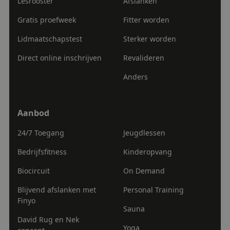
Lesrooster
Afslanken
Gratis proefweek
Fitter worden
Lidmaatschapstest
Sterker worden
Direct online inschrijven
Revalideren
Anders
Google
tildasid
sportcentrumatlas.nl
29 minuten
Privacy Policy
55 seconden
Aanbod
Aanbod
24/7 Toegang
Jeugdlessen
Bedrijfsfitness
Kinderopvang
Biocircuit
On Demand
CookieConsent
1 jaar
Cybot A/S
sportcentrumatlas.nl
Blijvend afslanken met
Personal Training
Finyo
Sauna
David Rug en Nek
Yoga