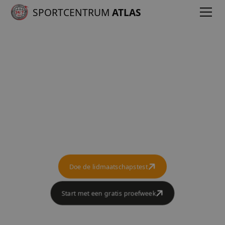
SPORTCENTRUM
ATLAS
Zwanger vitaal
Je bent zwanger, gefeliciteerd!
Doe de lidmaatschapstest
Start met een gratis proefweek