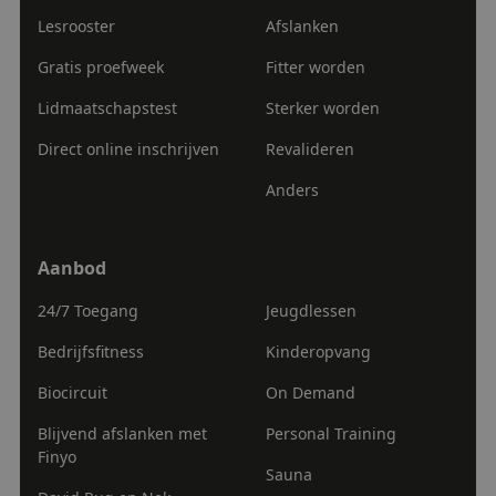
Functioneel
Niet-geclassificeerd
Lesrooster
Afslanken
Strikt noodzakelijke cookies maken de kernfunctionaliteiten
Gratis proefweek
Fitter worden
van de website mogelijk, zoals gebruikersaanmelding en
accountbeheer. De website kan niet goed worden gebruikt
zonder de strikt noodzakelijke cookies.
Lidmaatschapstest
Sterker worden
Naam
Aanbieder
/
Domein
Vervaldatum
Direct online inschrijven
Revalideren
VISITOR_PRIVACY_METADATA
5 maanden 4
YouTube
weken
.youtube.com
Anders
Aanbod
Aanbod
24/7 Toegang
Jeugdlessen
Bedrijfsfitness
Kinderopvang
Biocircuit
On Demand
Blijvend afslanken met
Personal Training
Google
Finyo
tildasid
sportcentrumatlas.nl
29 minuten
Sauna
Privacy Policy
55 seconden