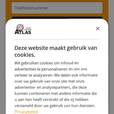
×
Door dit formulier te verzenden geef ik toestemming aan
Sportcentrum Atlas om mijn persoonlijke gegevens op te slaan
en te gebruiken om contact met mij op te nemen met relevante
Deze website maakt gebruik van
informatie. Voor meer informatie bekijk ons
Privacybeleid
cookies.
We gebruiken cookies om inhoud en
advertenties te personaliseren en om ons
Sportcentrum Atlas
helpt jou
verkeer te analyseren. We delen ook informatie
Effectief afvallen
over uw gebruik van onze site met onze
advertentie- en analysepartners, die deze
kunnen combineren met andere informatie die
Meer informatie
u aan hen heeft verstrekt of die zij hebben
verzameld door uw gebruik van hun diensten.
Privacybeleid