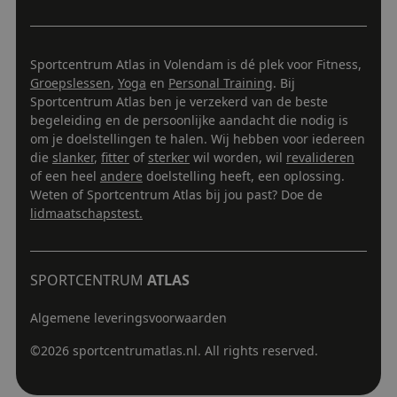
eindgeb
voor verbetering
gebruikt
op de web
site do
gebruike
identifice
ondersc
de
MUID
1 jaar
Deze co
Microsoft
door ee
gebruiker
veel ge
Corporation
willekeu
te verbet
Sportcentrum Atlas in Volendam is dé plek voor Fitness,
mijn Mi
.bing.com
gegener
door inh
unieke 
Groepslessen
,
Yoga
en
Personal Training
. Bij
nummer 
interactie
Het ka
wijzen al
passen. H
Sportcentrum Atlas ben je verzekerd van de beste
ingeste
Het is 
activiteit
ingeslo
begeleiding en de persoonlijke aandacht die nodig is
in elk
voorkeur
scripts
paginav
gebruiker
om je doelstellingen te halen. Wij hebben voor iedereen
wordt 
een site
gedurend
dat het
die
slanker
,
fitter
of
sterker
wil worden, wil
revalideren
gebruik
sessies.
synchro
bezoekers
of een heel
andere
doelstelling heeft, een oplossing.
veel ve
en
__Secure-
.youtube.com
5 maanden 4
Micros
Weten of Sportcentrum Atlas bij jou past? Doe de
campagn
ROLLOUT_TOKEN
weken
waardoo
te berek
lidmaatschapstest.
kunnen
de
__ddg8_
.sportcentrumatlas.nl
19 minuten
gevolgd
analyser
58 seconden
van de si
VISITOR_INFO1_LIVE
5 maanden 4
Deze co
Google LLC
weken
door Y
.youtube.com
__kla_id
1 jaar 1
Houdt b
Klaviyo Inc.
SPORTCENTRUM
ATLAS
ingeste
maand
iemand 
sportcentrumatlas.nl
gebrui
Klaviyo-
bij te 
uw websi
YouTube
Algemene leveringsvoorwaarden
in sites 
_ga_8W7QQN8WV5
.sportcentrumatlas.nl
1 jaar 1
Deze coo
ingeslo
maand
gebruikt
©
2026
sportcentrumatlas.nl. All rights reserved.
ook bep
Google A
websit
om de se
nieuwe
te beho
versie 