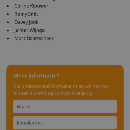
Corine Klouwer
Romy Smit
Davey Jonk
Jelmer Wijnga
Marc Baartscheer
Meer informatie?
Vul onderstaand formulier in en we nemen
binnen 1 werkdag contact met je op.