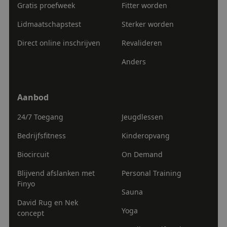
Gratis proefweek
Fitter worden
Strikt noodzakelijke cookies maken de kernfunctionaliteiten
van de website mogelijk, zoals gebruikersaanmelding en
Lidmaatschapstest
Sterker worden
accountbeheer. De website kan niet goed worden gebruikt
zonder de strikt noodzakelijke cookies.
Direct online inschrijven
Revalideren
Naam
Aanbieder
/
Domein
Vervaldatum
Anders
VISITOR_PRIVACY_METADATA
5 maanden 4
YouTube
weken
.youtube.com
Aanbod
Aanbod
24/7 Toegang
Jeugdlessen
Bedrijfsfitness
Kinderopvang
Biocircuit
On Demand
Blijvend afslanken met
Personal Training
Finyo
Sauna
Google
tildasid
sportcentrumatlas.nl
29 minuten
David Rug en Nek
Privacy Policy
55 seconden
Yoga
concept