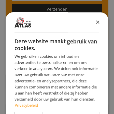
×
Door dit formulier te verzenden geef ik toestemming aan
Sportcentrum Atlas om mijn persoonlijke gegevens op te slaan
en te gebruiken om contact met mij op te nemen met relevante
informatie. Voor meer informatie bekijk ons
Privacybeleid
Deze website maakt gebruik van
cookies.
We gebruiken cookies om inhoud en
Sportcentrum Atlas
helpt jou
advertenties te personaliseren en om ons
Effectief afvallen
verkeer te analyseren. We delen ook informatie
over uw gebruik van onze site met onze
advertentie- en analysepartners, die deze
Meer informatie
kunnen combineren met andere informatie die
u aan hen heeft verstrekt of die zij hebben
verzameld door uw gebruik van hun diensten.
Privacybeleid
Biocircuit,
circuittraining zonder