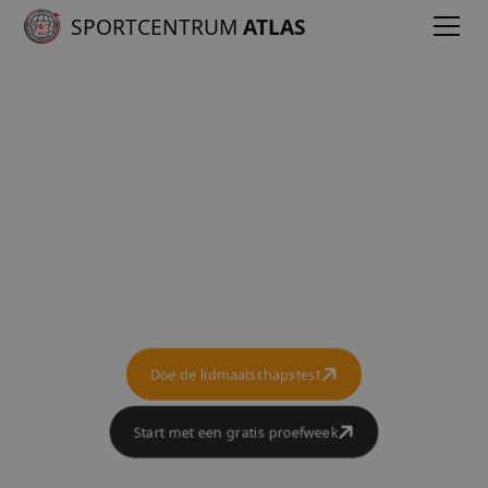
SPORTCENTRUM
ATLAS
Afslanken
Wil jij afvallen? Dan hebben wij bij
Sportcentrum Atlas dé oplossing voor jou!
Doe de lidmaatschapstest
Start met een gratis proefweek