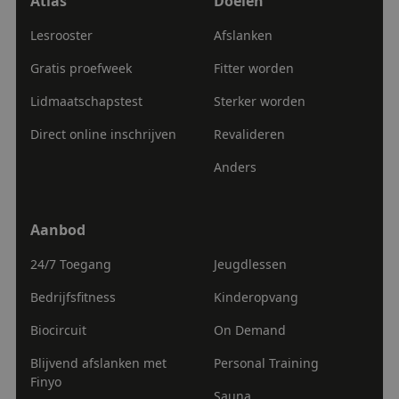
Atlas
Doelen
Lesrooster
Afslanken
Gratis proefweek
Fitter worden
Lidmaatschapstest
Sterker worden
Direct online inschrijven
Revalideren
Anders
Google
tildasid
sportcentrumatlas.nl
29 minuten
Privacy Policy
55 seconden
Aanbod
Aanbod
24/7 Toegang
Jeugdlessen
Bedrijfsfitness
Kinderopvang
CookieConsent
1 jaar
Cybot A/S
Biocircuit
On Demand
sportcentrumatlas.nl
Blijvend afslanken met
Personal Training
Finyo
Sauna