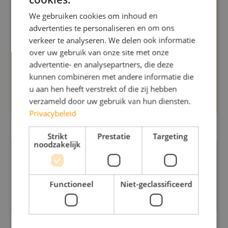
We gebruiken cookies om inhoud en
advertenties te personaliseren en om ons
verkeer te analyseren. We delen ook informatie
over uw gebruik van onze site met onze
advertentie- en analysepartners, die deze
Door dit formulier te verzenden geef ik toestemming aan
kunnen combineren met andere informatie die
Sportcentrum Atlas om mijn persoonlijke gegevens op te slaan
u aan hen heeft verstrekt of die zij hebben
en te gebruiken om contact met mij op te nemen met relevante
verzameld door uw gebruik van hun diensten.
informatie. Voor meer informatie bekijk ons
Privacybeleid
Privacybeleid
Strikt
Prestatie
Targeting
noodzakelijk
Sportcentrum Atlas
helpt jou
Effectief afvallen
Functioneel
Niet-geclassificeerd
Meer informatie