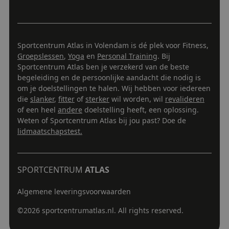
campagn
ROLLOUT_TOKEN
weken
waardoo
te berek
kunnen
de
__ddg8_
.sportcentrumatlas.nl
19 minuten
gevolgd
analyser
58 seconden
van de si
VISITOR_INFO1_LIVE
5 maanden 4
Deze co
Google LLC
weken
door Y
.youtube.com
Sportcentrum Atlas in Volendam is dé plek voor Fitness,
__kla_id
1 jaar 1
Houdt b
Klaviyo Inc.
ingeste
maand
iemand 
sportcentrumatlas.nl
Groepslessen
,
Yoga
en
Personal Training
. Bij
gebrui
Klaviyo-
bij te 
Sportcentrum Atlas ben je verzekerd van de beste
uw websi
YouTube
begeleiding en de persoonlijke aandacht die nodig is
in sites 
_ga_8W7QQN8WV5
.sportcentrumatlas.nl
1 jaar 1
Deze coo
ingeslo
om je doelstellingen te halen. Wij hebben voor iedereen
maand
gebruikt
ook bep
Google A
die
slanker
,
fitter
of
sterker
wil worden, wil
revalideren
websit
om de se
nieuwe
of een heel
andere
doelstelling heeft, een oplossing.
te beho
versie 
Weten of Sportcentrum Atlas bij jou past? Doe de
YouTube
__ddg1_
.sportcentrumatlas.nl
1 jaar
Dit cook
gebruik
lidmaatschapstest.
gebruikt
analytis
test_cookie
14 minuten
Deze co
Google LLC
tracking
54 seconden
geplaat
.doubleclick.net
doeleind
DoubleC
waardoo
(eigen
SPORTCENTRUM
ATLAS
website
Google)
verschil
bepalen
gebruike
browse
Algemene leveringsvoorwaarden
ondersc
websit
begrijpe
cookies
gebruike
©
2026
sportcentrumatlas.nl. All rights reserved.
website
_fbp
2 maanden 4
Gebruik
Meta Platform Inc.
weken
Facebo
.sportcentrumatlas.nl