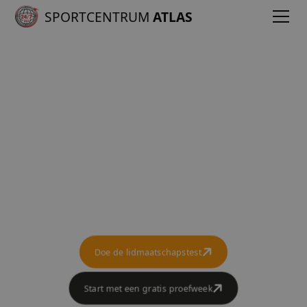
SPORTCENTRUM
ATLAS
Veilig en snel
sporten
Wat je doelen ook zijn, het Biocircuit helpt je
die snel en veilig te behalen.
Doe de lidmaatschapstest
Start met een gratis proefweek