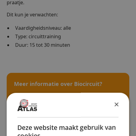
praatje.
Dit kun je verwachten:
Vaardigheidsniveau: alle
Type: circuittraining
Duur: 15 tot 30 minuten
Meer informatie over Biocircuit?
Vul onderstaand formulier in en we nemen
binnen 24 uur contact met je op!
×
Deze website maakt gebruik van
cookies.